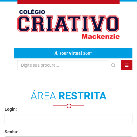
Tour Virtual 360º
ÁREA
RESTRITA
Login:
Senha: